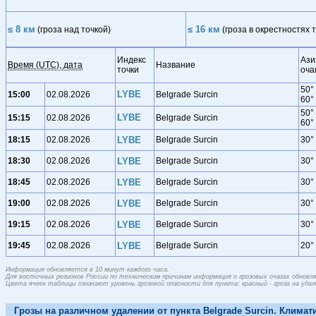
≤ 8 км
≤ 16 км
(гроза над точкой)
(гроза в окрестностях т
Индекс
Ази
Время (UTC), дата
Название
точки
оча
50°
LYBE
15:00
02.08.2026
Belgrade Surcin
60°
50°
LYBE
15:15
02.08.2026
Belgrade Surcin
60°
18:15
02.08.2026
LYBE
Belgrade Surcin
30°
18:30
02.08.2026
LYBE
Belgrade Surcin
30°
18:45
02.08.2026
LYBE
Belgrade Surcin
30°
19:00
02.08.2026
LYBE
Belgrade Surcin
30°
19:15
02.08.2026
LYBE
Belgrade Surcin
30°
19:45
02.08.2026
LYBE
Belgrade Surcin
20°
Информация обновляется в 10 минут каждого часа.
Для восточных регионов России по техническим причинам информация о грозовых очагах обновляе
Цвета ячеек таблицы означают уровень грозовой опасности для пункта: красный - гроза на удален
Грозы на различном удалении от пункта Belgrade Surcin. Климат