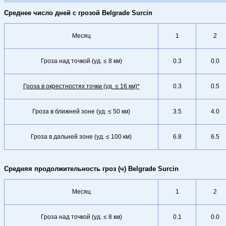
Среднее число дней с грозой Belgrade Surcin
Месяц
1
2
Гроза над точкой (уд. ≤ 8 км)
0.3
0.0
Гроза в окрестностях точки (уд. ≤ 16 км)*
0.3
0.5
Гроза в ближней зоне (уд. ≤ 50 км)
3.5
4.0
Гроза в дальней зоне (уд. ≤ 100 км)
6.8
6.5
Средняя продолжительность гроз (ч) Belgrade Surcin
Месяц
1
2
Гроза над точкой (уд. ≤ 8 км)
0.1
0.0