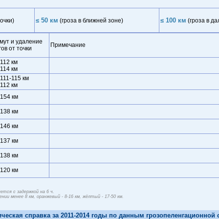
≤ 50 км
≤ 100 км
очки)
(гроза в ближней зоне)
(гроза в да
мут и удаление
Примечание
гов от точки
 112 км
 114 км
 111-115 км
 112 км
 154 км
 138 км
 146 км
 137 км
 138 км
 120 км
тся с задержкой на 6 ч.
ии менее 8 км, оранжевый - 8-16 км, жёлтый - 17-50 км.
ическая справка за 2011-2014 годы по данным грозопеленгационной 