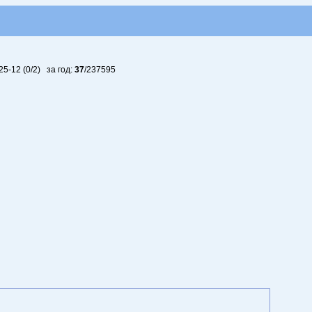
25-12 (0/2)
за год:
37
/237595