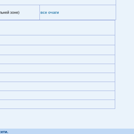
все очаги
льней зоне)
сети.