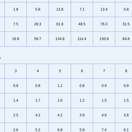
1.8
5.6
13.8
7.1
13.4
5.8
7.5
28.3
61.8
48.5
76.3
31.5
16.9
59.7
134.8
114.4
150.8
84.8
n
3
4
5
6
7
8
0.9
0.8
1.1
0.8
0.9
0.9
1.4
1.7
1.6
1.2
1.5
1.5
2.5
4.2
4.2
3.9
4.6
3.8
2.6
5.2
6.8
5.9
7.4
6.1