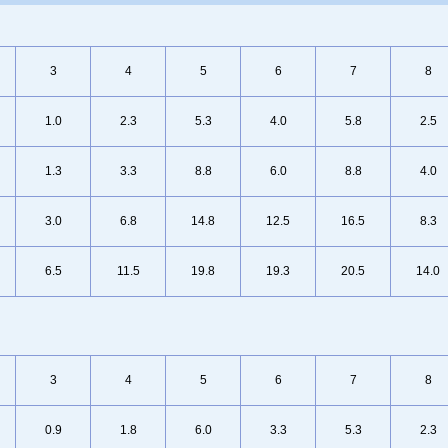
3
4
5
6
7
8
1.0
2.3
5.3
4.0
5.8
2.5
1.3
3.3
8.8
6.0
8.8
4.0
3.0
6.8
14.8
12.5
16.5
8.3
6.5
11.5
19.8
19.3
20.5
14.0
3
4
5
6
7
8
0.9
1.8
6.0
3.3
5.3
2.3