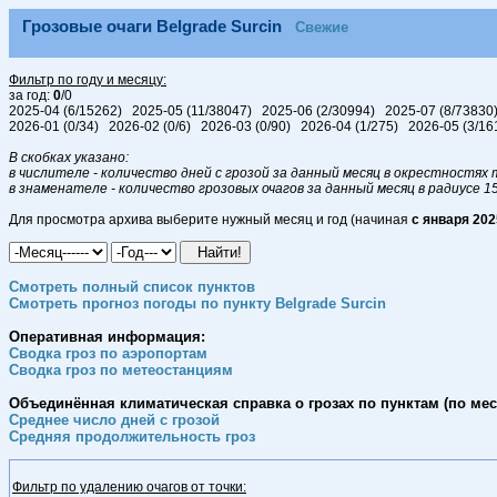
Грозовые очаги Belgrade Surcin
Свежие
Фильтр по году и месяцу:
за год:
0
/0
2025-04 (6/15262) 2025-05 (11/38047) 2025-06 (2/30994) 2025-07 (8/73830
2026-01 (0/34) 2026-02 (0/6) 2026-03 (0/90) 2026-04 (1/275) 2026-05 (3/
В скобках указано:
в числителе - количество дней с грозой за данный месяц в окрестностях т
в знаменателе - количество грозовых очагов за данный месяц в радиусе 1
Для просмотра архива выберите нужный месяц и год (начиная
с января 202
Смотреть полный список пунктов
Смотреть прогноз погоды по пункту Belgrade Surcin
Оперативная информация:
Сводка гроз по аэропортам
Сводка гроз по метеостанциям
Объединённая климатическая справка о грозах по пунктам (по меся
Среднее число дней с грозой
Средняя продолжительность гроз
Фильтр по удалению очагов от точки: