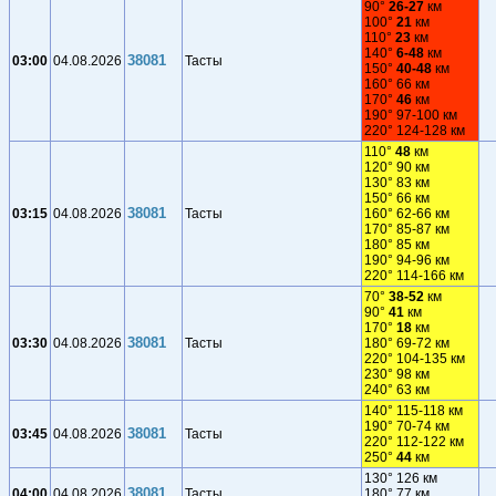
90°
26-27
км
100°
21
км
110°
23
км
140°
6-48
км
38081
03:00
04.08.2026
Тасты
150°
40-48
км
160° 66 км
170°
46
км
190° 97-100 км
220° 124-128 км
110°
48
км
120° 90 км
130° 83 км
150° 66 км
38081
03:15
04.08.2026
Тасты
160° 62-66 км
170° 85-87 км
180° 85 км
190° 94-96 км
220° 114-166 км
70°
38-52
км
90°
41
км
170°
18
км
38081
03:30
04.08.2026
Тасты
180° 69-72 км
220° 104-135 км
230° 98 км
240° 63 км
140° 115-118 км
190° 70-74 км
38081
03:45
04.08.2026
Тасты
220° 112-122 км
250°
44
км
130° 126 км
38081
04:00
04.08.2026
Тасты
180° 77 км