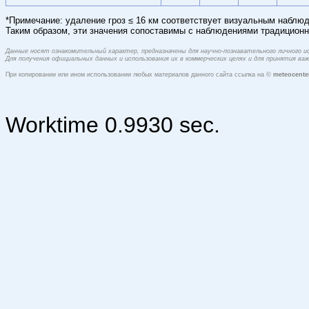
*Примечание: удаление гроз ≤ 16 км соответствует визуальным наблюд
Таким образом, эти значения сопоставимы с наблюдениями традиционн
Данные носят ознакомительный характер, предназначены для научно-познавательного личного 
Для получения официальных данных и использования их в коммерческих целях и для принятия в
При копировании или ином использовании любых материалов данного сайта ссылка на ©
meteocente
Worktime 0.9930 sec.