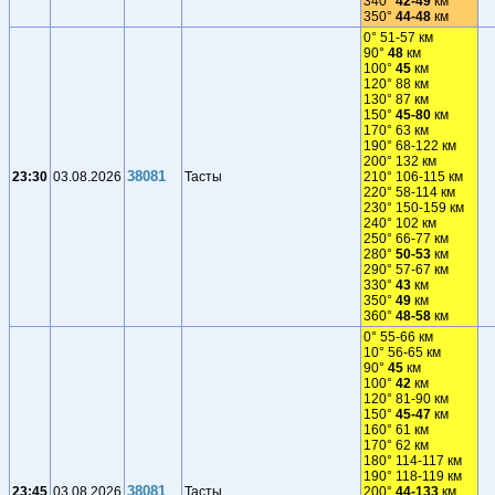
340°
42-49
км
350°
44-48
км
0° 51-57 км
90°
48
км
100°
45
км
120° 88 км
130° 87 км
150°
45-80
км
170° 63 км
190° 68-122 км
200° 132 км
38081
23:30
03.08.2026
Тасты
210° 106-115 км
220° 58-114 км
230° 150-159 км
240° 102 км
250° 66-77 км
280°
50-53
км
290° 57-67 км
330°
43
км
350°
49
км
360°
48-58
км
0° 55-66 км
10° 56-65 км
90°
45
км
100°
42
км
120° 81-90 км
150°
45-47
км
160° 61 км
170° 62 км
180° 114-117 км
190° 118-119 км
38081
23:45
03.08.2026
Тасты
200°
44-133
км