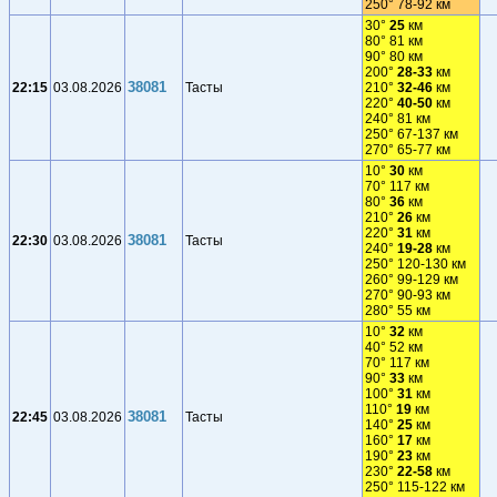
250° 78-92 км
30°
25
км
80° 81 км
90° 80 км
200°
28-33
км
38081
22:15
03.08.2026
Тасты
210°
32-46
км
220°
40-50
км
240° 81 км
250° 67-137 км
270° 65-77 км
10°
30
км
70° 117 км
80°
36
км
210°
26
км
220°
31
км
38081
22:30
03.08.2026
Тасты
240°
19-28
км
250° 120-130 км
260° 99-129 км
270° 90-93 км
280° 55 км
10°
32
км
40° 52 км
70° 117 км
90°
33
км
100°
31
км
110°
19
км
38081
22:45
03.08.2026
Тасты
140°
25
км
160°
17
км
190°
23
км
230°
22-58
км
250° 115-122 км