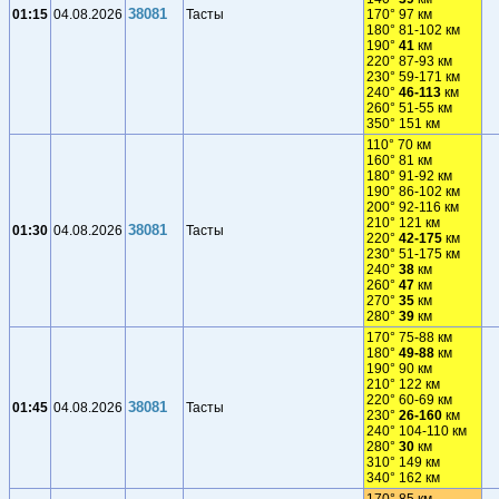
38081
01:15
04.08.2026
Тасты
170° 97 км
180° 81-102 км
190°
41
км
220° 87-93 км
230° 59-171 км
240°
46-113
км
260° 51-55 км
350° 151 км
110° 70 км
160° 81 км
180° 91-92 км
190° 86-102 км
200° 92-116 км
210° 121 км
38081
01:30
04.08.2026
Тасты
220°
42-175
км
230° 51-175 км
240°
38
км
260°
47
км
270°
35
км
280°
39
км
170° 75-88 км
180°
49-88
км
190° 90 км
210° 122 км
220° 60-69 км
38081
01:45
04.08.2026
Тасты
230°
26-160
км
240° 104-110 км
280°
30
км
310° 149 км
340° 162 км