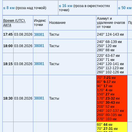
≤ 16 км
(гроза в окрестностях
≤ 8 км
≤ 50 км
(гроза над точкой)
точки)
Азимут и
Время (UTC),
Индекс
Название
удаление очагов
П
дата
точки
от точки
17:45
03.08.2026
38081
Тасты
240° 124-143 км
240° 68-139 км
38081
18:00
03.08.2026
Тасты
250° 120 км
280° 88 км
220° 63-67 км
230° 71 км
38081
18:15
03.08.2026
Тасты
240° 120-141 км
250° 112-123 км
260° 102-126 км
70°
7-21
км
80°
9-17
км
90°
17
км
120°
4
км
150°
27
км
38081
18:30
03.08.2026
Тасты
170°
23-32
км
180°
30-43
км
200° 52 км
240° 107-137 км
260° 80-105 км
270° 103 км
60°
44
км
70°
27-31
км