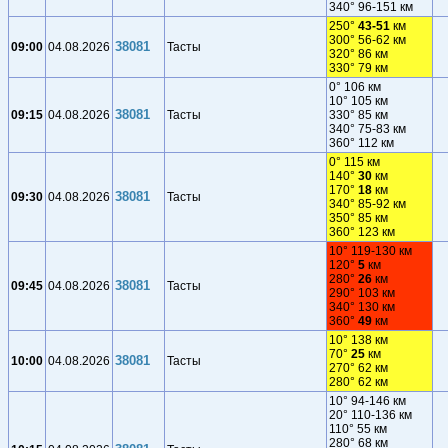
340° 96-151 км
250°
43-51
км
300° 56-62 км
38081
09:00
04.08.2026
Тасты
320° 86 км
330° 79 км
0° 106 км
10° 105 км
38081
09:15
04.08.2026
Тасты
330° 85 км
340° 75-83 км
360° 112 км
0° 115 км
140°
30
км
170°
18
км
38081
09:30
04.08.2026
Тасты
340° 85-92 км
350° 85 км
360° 123 км
10° 119-130 км
120°
5
км
280°
26
км
38081
09:45
04.08.2026
Тасты
290° 103 км
340° 130 км
360°
49
км
10° 138 км
70°
25
км
38081
10:00
04.08.2026
Тасты
270° 62 км
280° 62 км
10° 94-146 км
20° 110-136 км
110° 55 км
280° 68 км