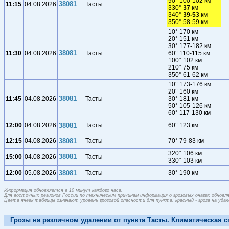
90° 100-102 км
38081
11:15
04.08.2026
Тасты
330°
37
км
340°
39-53
км
350° 58-59 км
10° 170 км
20° 151 км
30° 177-182 км
38081
11:30
04.08.2026
Тасты
60° 110-115 км
100° 102 км
210° 75 км
350° 61-62 км
10° 173-176 км
20° 160 км
38081
11:45
04.08.2026
Тасты
30° 181 км
50° 105-126 км
60° 117-130 км
12:00
04.08.2026
38081
Тасты
60° 123 км
12:15
04.08.2026
38081
Тасты
70° 79-83 км
320° 106 км
38081
15:00
04.08.2026
Тасты
330° 103 км
12:00
05.08.2026
38081
Тасты
30° 190 км
Информация обновляется в 10 минут каждого часа.
Для восточных регионов России по техническим причинам информация о грозовых очагах обновляе
Цвета ячеек таблицы означают уровень грозовой опасности для пункта: красный - гроза на удален
Грозы на различном удалении от пункта Тасты. Климатическая с