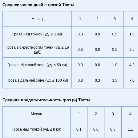
Среднее число дней с грозой Тасты
Месяц
1
2
3
4
Гроза над точкой (уд. ≤ 8 км)
0.3
0.0
0.5
1.5
Гроза в окрестностях точки (уд. ≤ 16
0.3
0.0
0.5
2.5
км)*
Гроза в ближней зоне (уд. ≤ 50 км)
0.3
0.0
1.0
4.3
Гроза в дальней зоне (уд. ≤ 100 км)
0.8
0.3
3.5
7.0
Средняя продолжительность гроз (ч) Тасты
Месяц
1
2
3
4
Гроза над точкой (уд. ≤ 8 км)
0.1
0.0
0.3
1.1