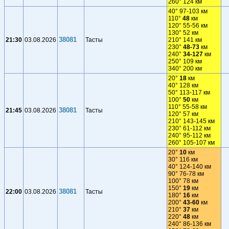
260° 124 км
40° 97-103 км
110°
48
км
120° 55-56 км
130° 52 км
38081
21:30
03.08.2026
Тасты
210° 141 км
230°
48-73
км
240°
34-127
км
250° 109 км
340° 200 км
20°
18
км
40° 128 км
50° 113-117 км
100°
50
км
110° 55-58 км
38081
21:45
03.08.2026
Тасты
120° 57 км
210° 143-145 км
230° 61-112 км
240° 95-112 км
260° 105-107 км
20°
10
км
30° 116 км
40° 124-140 км
90° 76-78 км
100° 78 км
150°
19
км
38081
22:00
03.08.2026
Тасты
180°
16
км
200°
43-60
км
210°
37
км
220°
48
км
240° 86-136 км