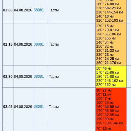
170° 85 км
180° 74-88 км
220°
50-121
км
38081
02:00
04.08.2026
Тасты
230° 144-154 км
240°
10
км
320° 152-193 км
170°
15
км
180° 70-87 км
190° 61-106 км
220° 166 км
240° 84 км
38081
02:15
04.08.2026
Тасты
250° 82 км
320°
21-23
км
330°
23
км
340°
24-25
км
360°
21-176
км
10°
46
км
170° 81-86 км
38081
02:30
04.08.2026
Тасты
180° 71-88 км
220° 143-162 км
320° 162 км
30°
27
км
50°
11
км
100°
7
км
150° 53 км
38081
02:45
04.08.2026
Тасты
160°
44-80
км
170° 56-66 км
180° 82-85 км
190° 89 км
220° 130-140 км
70°
12
км