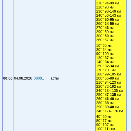
210° 94-99 км
220° 93 км
230° 93-149 км
240° 56-143 км
250°
50-65
км
260°
24-50
км
270°
46
км
290° 59 км
300°
50
км
360° 67 км
10° 65 км
20° 64 км
90° 109 км
130°
37
км
140°
34
км
150°
32-34
км
170° 101 км
180° 99-105 км
38081
00:00
04.08.2026
Тасты
200° 66-89 км
210° 94-123 км
220° 72-192 км
240° 134-135 км
250°
47-135
км
260°
46-48
км
280°
38
км
290°
39-40
км
340° 174-176 км
40° 69 км
80° 77 км
90° 107 км
100° 111 км