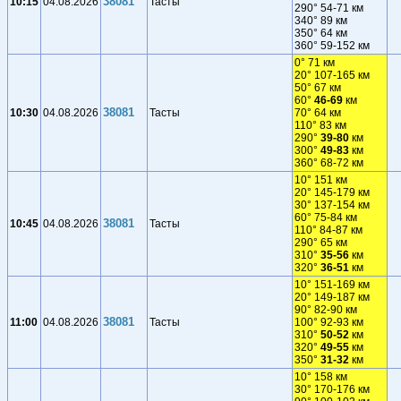
38081
10:15
04.08.2026
Тасты
290° 54-71 км
340° 89 км
350° 64 км
360° 59-152 км
0° 71 км
20° 107-165 км
50° 67 км
60°
46-69
км
38081
10:30
04.08.2026
Тасты
70° 64 км
110° 83 км
290°
39-80
км
300°
49-83
км
360° 68-72 км
10° 151 км
20° 145-179 км
30° 137-154 км
60° 75-84 км
38081
10:45
04.08.2026
Тасты
110° 84-87 км
290° 65 км
310°
35-56
км
320°
36-51
км
10° 151-169 км
20° 149-187 км
90° 82-90 км
38081
11:00
04.08.2026
Тасты
100° 92-93 км
310°
50-52
км
320°
49-55
км
350°
31-32
км
10° 158 км
30° 170-176 км