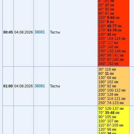
0° 185 км
20°
27
км
40° 95 км
80° 61 км
100°
9-68
км
110°
8
км
160°
45-77
км
170°
43-78
км
38081
00:45
04.08.2026
Тасты
190°
42
км
200° 104-114 км
210° 117 км
220° 146 км
230° 132-146 км
240° 90-141 км
250° 87-100 км
340° 152 км
30° 116 км
80°
11
км
130° 68 км
180° 102 км
38081
01:00
04.08.2026
Тасты
190° 92 км
200° 100-112 км
230° 128 км
240° 114-121 км
250° 74-123 км
50° 126-137 км
70°
35-48
км
90° 105 км
100° 107 км
110° 87-105 км
120° 96 км
140°
39
км