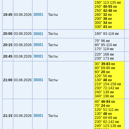
190° 113-135 км
240°
40-55
км
250°
42-46
км
38081
19:45
03.08.2026
Тасты
280°
32
км
290°
38
км
300°
34
км
330°
43
км
20:00
03.08.2026
38081
Тасты
180° 93-118 км
70° 96 км
38081
20:15
03.08.2026
Тасты
80° 85-110 км
170° 119 км
220° 168 км
38081
20:45
03.08.2026
Тасты
230° 173 км
30°
39-83
км
40° 69-80 км
60°
20
км
120° 56 км
38081
21:00
03.08.2026
Тасты
130°
48
км
210° 154-158 км
230° 72-142 км
240° 139 км
340° 196 км
40°
46-94
км
70°
24
км
120° 51-111 км
130°
48
км
38081
21:15
03.08.2026
Тасты
220° 66-69 км
230° 82-142 км
240° 123-136 км