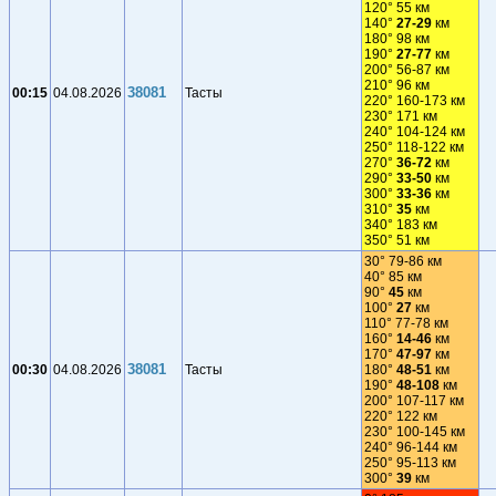
120° 55 км
140°
27-29
км
180° 98 км
190°
27-77
км
200° 56-87 км
210° 96 км
38081
00:15
04.08.2026
Тасты
220° 160-173 км
230° 171 км
240° 104-124 км
250° 118-122 км
270°
36-72
км
290°
33-50
км
300°
33-36
км
310°
35
км
340° 183 км
350° 51 км
30° 79-86 км
40° 85 км
90°
45
км
100°
27
км
110° 77-78 км
160°
14-46
км
170°
47-97
км
38081
00:30
04.08.2026
Тасты
180°
48-51
км
190°
48-108
км
200° 107-117 км
220° 122 км
230° 100-145 км
240° 96-144 км
250° 95-113 км
300°
39
км