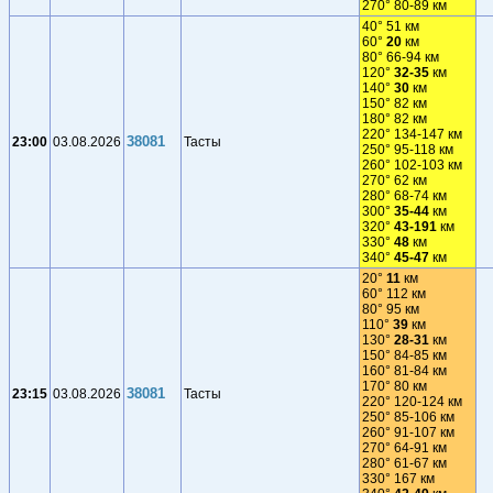
270° 80-89 км
40° 51 км
60°
20
км
80° 66-94 км
120°
32-35
км
140°
30
км
150° 82 км
180° 82 км
220° 134-147 км
38081
23:00
03.08.2026
Тасты
250° 95-118 км
260° 102-103 км
270° 62 км
280° 68-74 км
300°
35-44
км
320°
43-191
км
330°
48
км
340°
45-47
км
20°
11
км
60° 112 км
80° 95 км
110°
39
км
130°
28-31
км
150° 84-85 км
160° 81-84 км
170° 80 км
38081
23:15
03.08.2026
Тасты
220° 120-124 км
250° 85-106 км
260° 91-107 км
270° 64-91 км
280° 61-67 км
330° 167 км