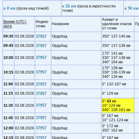
≤ 16 км
(гроза в окрестностях
≤ 8 км
≤ 50 км
(гроза над точкой)
точки)
Азимут и
Время (UTC),
Индекс
Название
удаление очагов
П
дата
точки
от точки
09:30
02.08.2026
37957
Ордубад
350° 137-140 км
09:45
02.08.2026
37957
Ордубад
350° 137-138 км
170° 141 км
37957
10:00
02.08.2026
Ордубад
330° 137-138 км
340° 164 км
170° 139 км
37957
10:15
02.08.2026
Ордубад
330° 136-139 км
340° 134 км
11:00
02.08.2026
37957
Ордубад
0° 132-167 км
11:15
02.08.2026
37957
Ордубад
0° 129 км
0°
43
км
37957
11:30
02.08.2026
Ордубад
10° 124 км
340° 158-161 км
0° 167 км
37957
11:45
02.08.2026
Ордубад
10° 121-124 км
0° 172 км
37957
12:00
02.08.2026
Ордубад
350° 162 км
12:15
02.08.2026
37957
Ордубад
0° 167 км