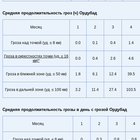
Средняя продолжительность гроз (ч) Ордубад
Месяц
1
2
3
4
Гроза над точкой (уд. ≤ 8 км)
0.0
0.1
0.4
1.4
Гроза в окрестностях точки (уд. ≤ 16
0.0
0.4
2.6
4.6
км)*
Гроза в ближней зоне (уд. ≤ 50 км)
1.8
6.1
12.4
39.5
Гроза в дальней зоне (уд. ≤ 100 км)
3.2
11.4
27.4
103.5
Средняя продолжительность грозы в день с грозой Ордубад
Месяц
1
2
3
4
Гроза над точкой (уд. ≤ 8 км)
0
0.3
0.8
0.6