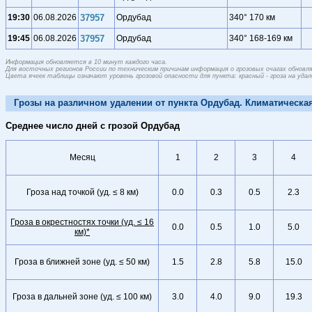
19:30
06.08.2026
37957
Ордубад
340° 170 км
19:45
06.08.2026
37957
Ордубад
340° 168-169 км
Информация обновляется в 10 минут каждого часа.
Для восточных регионов России по техническим причинам информация о грозовых очагах обновляе
Цвета ячеек таблицы означают уровень грозовой опасности для пункта: красный - гроза на удален
Грозы на различном удалении от пункта Ордубад. Климатическая
Среднее число дней с грозой Ордубад
Месяц
1
2
3
4
Гроза над точкой (уд. ≤ 8 км)
0.0
0.3
0.5
2.3
Гроза в окрестностях точки (уд. ≤ 16
0.0
0.5
1.0
5.0
км)*
Гроза в ближней зоне (уд. ≤ 50 км)
1.5
2.8
5.8
15.0
Гроза в дальней зоне (уд. ≤ 100 км)
3.0
4.0
9.0
19.3