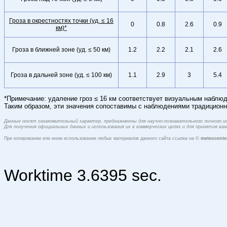
Гроза в окрестностях точки (уд. ≤ 16
0
0.8
2.6
0.9
км)*
Гроза в ближней зоне (уд. ≤ 50 км)
1.2
2.2
2.1
2.6
Гроза в дальней зоне (уд. ≤ 100 км)
1.1
2.9
3
5.4
*Примечание: удаление гроз ≤ 16 км соответствует визуальным наблюд
Таким образом, эти значения сопоставимы с наблюдениями традиционн
Данные носят ознакомительный характер, предназначены для научно-познавательного личного 
Для получения официальных данных и использования их в коммерческих целях и для принятия в
При копировании или ином использовании любых материалов данного сайта ссылка на ©
meteocente
Worktime 3.6395 sec.