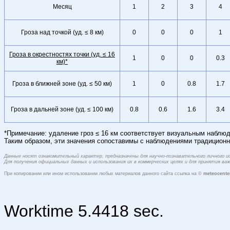
Месяц
1
2
3
4
Гроза над точкой (уд. ≤ 8 км)
0
0
0
1
Гроза в окрестностях точки (уд. ≤ 16
1
0
0
0.3
км)*
Гроза в ближней зоне (уд. ≤ 50 км)
1
0
0.8
1.7
Гроза в дальней зоне (уд. ≤ 100 км)
0.8
0.6
1.6
3.4
*Примечание: удаление гроз ≤ 16 км соответствует визуальным наблюд
Таким образом, эти значения сопоставимы с наблюдениями традиционн
Данные носят ознакомительный характер, предназначены для научно-познавательного личного 
Для получения официальных данных и использования их в коммерческих целях и для принятия в
При копировании или ином использовании любых материалов данного сайта ссылка на ©
meteocente
Worktime 5.4418 sec.