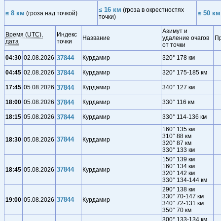
≤ 16 км
(гроза в окрестностях
≤ 8 км
≤ 50 км
(гроза над точкой)
точки)
Азимут и
Время (UTC),
Индекс
Название
удаление очагов
П
дата
точки
от точки
04:30
02.08.2026
37844
Курдамир
320° 178 км
04:45
02.08.2026
37844
Курдамир
320° 175-185 км
17:45
05.08.2026
37844
Курдамир
340° 127 км
18:00
05.08.2026
37844
Курдамир
330° 116 км
18:15
05.08.2026
37844
Курдамир
330° 114-136 км
160° 135 км
310° 88 км
37844
18:30
05.08.2026
Курдамир
320° 87 км
330° 133 км
150° 139 км
160° 134 км
37844
18:45
05.08.2026
Курдамир
320° 142 км
330° 134-144 км
290° 138 км
330° 70-147 км
37844
19:00
05.08.2026
Курдамир
340° 72-131 км
350° 70 км
300° 133-134 км