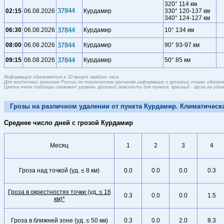
320° 114 км
37844
02:15
06.08.2026
Курдамир
330° 120-137 км
340° 124-127 км
06:30
06.08.2026
37844
Курдамир
10° 134 км
08:00
06.08.2026
37844
Курдамир
90° 93-97 км
09:15
06.08.2026
37844
Курдамир
50° 85 км
Информация обновляется в 10 минут каждого часа.
Для восточных регионов России по техническим причинам информация о грозовых очагах обновляе
Цвета ячеек таблицы означают уровень грозовой опасности для пункта: красный - гроза на удален
Грозы на различном удалении от пункта Курдамир. Климатическа
Среднее число дней с грозой Курдамир
Месяц
1
2
3
4
Гроза над точкой (уд. ≤ 8 км)
0.0
0.0
0.0
0.3
Гроза в окрестностях точки (уд. ≤ 16
0.3
0.0
0.0
1.5
км)*
Гроза в ближней зоне (уд. ≤ 50 км)
0.3
0.0
2.0
8.3