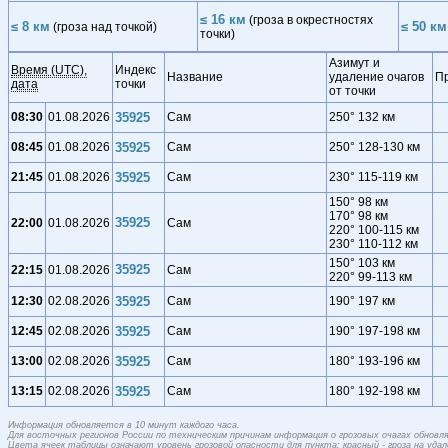
≤ 16 км
(гроза в окрестностях
≤ 8 км
≤ 50 км
(гроза над точкой)
точки)
Азимут и
Время (UTC),
Индекс
Название
удаление очагов
П
дата
точки
от точки
08:30
01.08.2026
35925
Сам
250° 132 км
08:45
01.08.2026
35925
Сам
250° 128-130 км
21:45
01.08.2026
35925
Сам
230° 115-119 км
150° 98 км
170° 98 км
35925
22:00
01.08.2026
Сам
220° 100-115 км
230° 110-112 км
150° 103 км
35925
22:15
01.08.2026
Сам
220° 99-113 км
12:30
02.08.2026
35925
Сам
190° 197 км
12:45
02.08.2026
35925
Сам
190° 197-198 км
13:00
02.08.2026
35925
Сам
180° 193-196 км
13:15
02.08.2026
35925
Сам
180° 192-198 км
Информация обновляется в 10 минут каждого часа.
Для восточных регионов России по техническим причинам информация о грозовых очагах обновляе
Цвета ячеек таблицы означают уровень грозовой опасности для пункта: красный - гроза на удален