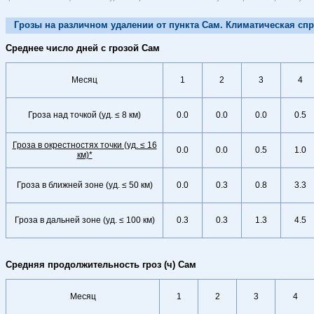
Грозы на различном удалении от пункта Сам. Климатическая спр
Среднее число дней с грозой Сам
Месяц
1
2
3
4
Гроза над точкой (уд. ≤ 8 км)
0.0
0.0
0.0
0.5
Гроза в окрестностях точки (уд. ≤ 16
0.0
0.0
0.5
1.0
км)*
Гроза в ближней зоне (уд. ≤ 50 км)
0.0
0.3
0.8
3.3
Гроза в дальней зоне (уд. ≤ 100 км)
0.3
0.3
1.3
4.5
Средняя продолжительность гроз (ч) Сам
Месяц
1
2
3
4