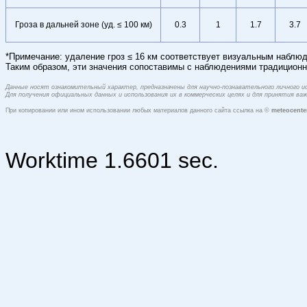
Гроза в дальней зоне (уд. ≤ 100 км)
0.3
1
1.7
3.7
*Примечание: удаление гроз ≤ 16 км соответствует визуальным наблюд
Таким образом, эти значения сопоставимы с наблюдениями традиционн
Данные носят ознакомительный характер, предназначены для научно-познавательного личного 
Для получения официальных данных и использования их в коммерческих целях и для принятия в
При копировании или ином использовании любых материалов данного сайта ссылка на ©
meteocente
Worktime 1.6601 sec.