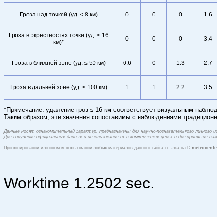
Гроза над точкой (уд. ≤ 8 км)
0
0
0
1.6
Гроза в окрестностях точки (уд. ≤ 16
0
0
0
3.4
км)*
Гроза в ближней зоне (уд. ≤ 50 км)
0.6
0
1.3
2.7
Гроза в дальней зоне (уд. ≤ 100 км)
1
1
2.2
3.5
*Примечание: удаление гроз ≤ 16 км соответствует визуальным наблюд
Таким образом, эти значения сопоставимы с наблюдениями традиционн
Данные носят ознакомительный характер, предназначены для научно-познавательного личного 
Для получения официальных данных и использования их в коммерческих целях и для принятия в
При копировании или ином использовании любых материалов данного сайта ссылка на ©
meteocente
Worktime 1.2502 sec.