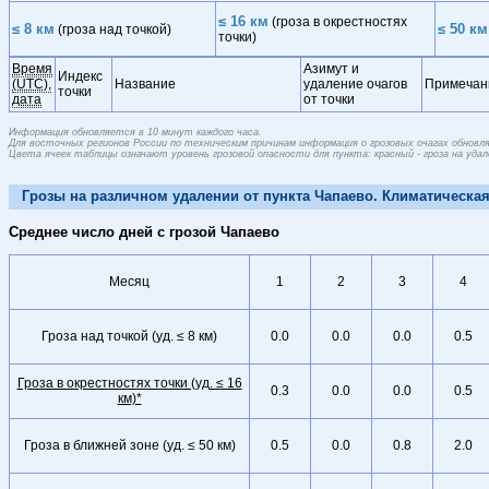
≤ 16 км
(гроза в окрестностях
≤ 8 км
≤ 50 км
(гроза над точкой)
точки)
Время
Азимут и
Индекс
(UTC),
Название
удаление очагов
Примечан
точки
дата
от точки
Информация обновляется в 10 минут каждого часа.
Для восточных регионов России по техническим причинам информация о грозовых очагах обновляе
Цвета ячеек таблицы означают уровень грозовой опасности для пункта: красный - гроза на удален
Грозы на различном удалении от пункта Чапаево. Климатическая
Среднее число дней с грозой Чапаево
Месяц
1
2
3
4
Гроза над точкой (уд. ≤ 8 км)
0.0
0.0
0.0
0.5
Гроза в окрестностях точки (уд. ≤ 16
0.3
0.0
0.0
0.5
км)*
Гроза в ближней зоне (уд. ≤ 50 км)
0.5
0.0
0.8
2.0