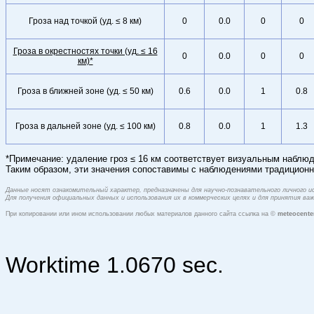
Гроза над точкой (уд. ≤ 8 км)
0
0.0
0
0
Гроза в окрестностях точки (уд. ≤ 16
0
0.0
0
0
км)*
Гроза в ближней зоне (уд. ≤ 50 км)
0.6
0.0
1
0.8
Гроза в дальней зоне (уд. ≤ 100 км)
0.8
0.0
1
1.3
*Примечание: удаление гроз ≤ 16 км соответствует визуальным наблюд
Таким образом, эти значения сопоставимы с наблюдениями традиционн
Данные носят ознакомительный характер, предназначены для научно-познавательного личного 
Для получения официальных данных и использования их в коммерческих целях и для принятия в
При копировании или ином использовании любых материалов данного сайта ссылка на ©
meteocente
Worktime 1.0670 sec.