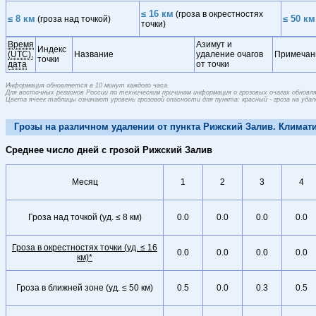
≤ 16 км
(гроза в окрестностях
≤ 8 км
≤ 50 км
(гроза над точкой)
точки)
Время
Азимут и
Индекс
(UTC),
Название
удаление очагов
Примечан
точки
дата
от точки
Информация обновляется в 10 минут каждого часа.
Для восточных регионов России по техническим причинам информация о грозовых очагах обновляе
Цвета ячеек таблицы означают уровень грозовой опасности для пункта: красный - гроза на удален
Грозы на различном удалении от пункта Рижский Залив. Климати
Среднее число дней с грозой Рижский Залив
Месяц
1
2
3
4
Гроза над точкой (уд. ≤ 8 км)
0.0
0.0
0.0
0.0
Гроза в окрестностях точки (уд. ≤ 16
0.0
0.0
0.0
0.0
км)*
Гроза в ближней зоне (уд. ≤ 50 км)
0.5
0.0
0.3
0.5