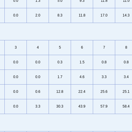
0.0
1.3
5.0
9.3
11.8
11.0
0.0
2.0
8.3
11.8
17.0
14.3
3
4
5
6
7
8
0.0
0.0
0.3
1.5
0.8
0.8
0.0
0.0
1.7
4.6
3.3
3.4
0.0
0.6
12.8
22.4
25.6
25.1
0.0
3.3
30.3
43.9
57.9
58.4