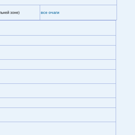
все очаги
льней зоне)