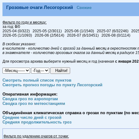
Грозовые очаги Лесогорский
Свежие
Фильтр по году и месяцу:
за год:
0
/0
2025-04 (0/322) 2025-05 (2/3011) 2025-06 (1/1540) 2025-07 (6/32246) 202
2026-05 (1/1093) 2026-06 (2/5614) 2026-07 (6/10451) 2026-08 (0/1114)
В скобках указано:
в числителе - количество дней с грозой за данный месяц в окрестностях т
в знаменателе - количество грозовых очагов за данный месяц в радиусе 1
Для просмотра архива выберите нужный месяц и год (начиная
с января 202
Смотреть полный список пунктов
Смотреть прогноз погоды по пункту Лесогорский
Оперативная информация:
Сводка гроз по аэропортам
Сводка гроз по метеостанциям
Объединённая климатическая справка о грозах по пунктам (по меся
Среднее число дней с грозой
Средняя продолжительность гроз
Фильтр по удалению очагов от точки: