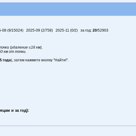
5-08 (9/15024) 2025-09 (2/758) 2025-11 (0/2)
за год:
20
/52903
очки (удаление ≤16 км),
50 км от точки.
5 года
), затем нажмите кнопку "Найти!".
цам и за год):