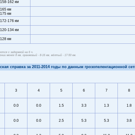
 158-162 км
 165 км
 175 км
 172-176 км
 120-134 км
 128 км
тся с задержкой на 6 ч.
ии менее 8 км, оранжевый - 8-16 км, жёлтый - 17-50 км.
ская справка за 2011-2014 годы по данным грозопеленгационной сет
3
4
5
6
7
8
0.0
0.0
1.5
3.3
1.3
1.8
0.0
0.0
2.5
5.3
5.3
3.8