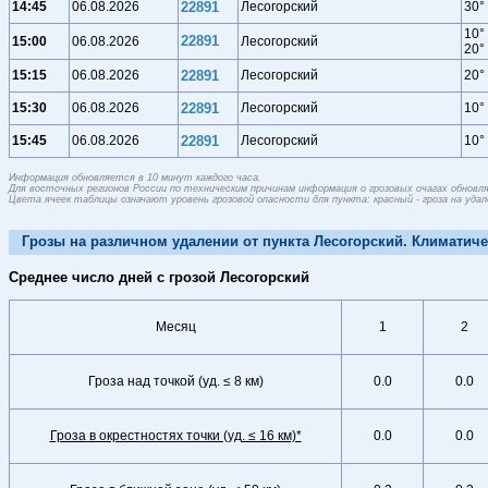
14:45
06.08.2026
22891
Лесогорский
30°
10°
22891
15:00
06.08.2026
Лесогорский
20°
15:15
06.08.2026
22891
Лесогорский
20°
15:30
06.08.2026
22891
Лесогорский
10°
15:45
06.08.2026
22891
Лесогорский
10°
Информация обновляется в 10 минут каждого часа.
Для восточных регионов России по техническим причинам информация о грозовых очагах обновляе
Цвета ячеек таблицы означают уровень грозовой опасности для пункта: красный - гроза на удален
Грозы на различном удалении от пункта Лесогорский. Климатиче
Среднее число дней с грозой Лесогорский
Месяц
1
2
Гроза над точкой (уд. ≤ 8 км)
0.0
0.0
Гроза в окрестностях точки (уд. ≤ 16 км)*
0.0
0.0