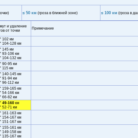
≤ 50 км
≤ 100 км
очки)
(гроза в ближней зоне)
(гроза в да
мут и удаление
Примечание
гов от точки
° 102 км
° 104-128 км
° 145 км
° 93-106 км
° 104-132 км
° 90-95 км
° 115 км
° 140-145 км
° 91-94 км
° 96-112 км
° 159-165 км
° 54-166 км
° 66-82 км
°
49-160
км
° 52-71 км
° 161-163 км
° 154-167 км
° 151-167 км
° 155-161 км
° 149-158 км
° 135-167 км