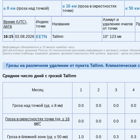
≤ 16 км
(гроза в окрестностях
≤ 8 км
≤ 50 км
(гроза над точкой)
точки)
Азимут и
Время (UTC),
Индекс
Название
удаление очагов
П
дата
точки
от точки
16:15
02.08.2026
EETN
Tallinn
10° 123 км
Информация обновляется в 10 минут каждого часа.
Для восточных регионов России по техническим причинам информация о грозовых очагах обновляе
Цвета ячеек таблицы означают уровень грозовой опасности для пункта: красный - гроза на удален
Грозы на различном удалении от пункта Tallinn. Климатическая 
Среднее число дней с грозой Tallinn
Месяц
1
2
3
4
Гроза над точкой (уд. ≤ 8 км)
0.0
0.0
0.0
0.0
Гроза в окрестностях точки (уд. ≤ 16
0.0
0.0
0.0
0.0
км)*
Гроза в ближней зоне (уд. ≤ 50 км)
1.0
0.0
0.3
0.3