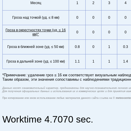
Месяц
1
2
3
4
Гроза над точкой (уд. ≤ 8 км)
0
0
0
0
Гроза в окрестностях точки (уд. ≤ 16
0
0
0
0
км)*
Гроза в ближней зоне (уд. ≤ 50 км)
0.8
0
1
0.3
Гроза в дальней зоне (уд. ≤ 100 км)
1.1
1
1
1.4
*Примечание: удаление гроз ≤ 16 км соответствует визуальным наблюд
Таким образом, эти значения сопоставимы с наблюдениями традиционн
Данные носят ознакомительный характер, предназначены для научно-познавательного личного 
Для получения официальных данных и использования их в коммерческих целях и для принятия в
При копировании или ином использовании любых материалов данного сайта ссылка на ©
meteocente
Worktime 4.7070 sec.