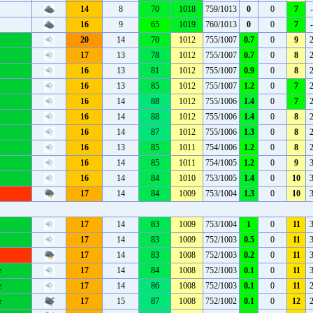
14
8
70
1018
759/1013
0
0
7
16
9
65
1019
760/1013
0
0
7
20
14
70
1012
755/1007
0.7
0
9
17
13
78
1012
755/1007
0.7
0
8
16
13
81
1012
755/1007
0.9
0
8
16
13
85
1012
755/1007
1.2
0
7
16
14
88
1012
755/1006
1.4
0
7
16
14
88
1012
755/1006
1.4
0
8
16
14
87
1012
755/1006
1.3
0
8
16
13
85
1011
754/1006
1.2
0
8
16
14
85
1011
754/1005
1.2
0
9
16
14
84
1010
753/1005
1.4
0
10
17
14
84
1009
753/1004
1.3
0
10
17
14
83
1009
753/1004
1
0
11
17
14
83
1009
752/1003
0.5
0
11
17
14
83
1008
752/1003
0.2
0
11
е
17
14
84
1008
752/1003
0.1
0
11
е
17
14
86
1008
752/1003
0.1
0
11
е
17
15
87
1008
752/1002
0.1
0
12