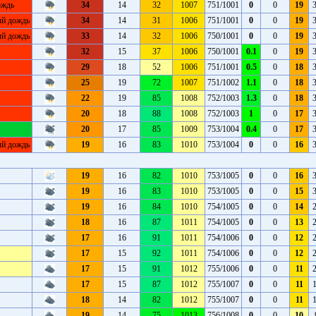
ождь
34
14
32
1007
751/1001
0
0
19
ый дождь
34
14
31
1006
751/1001
0
0
19
ый дождь
33
14
32
1006
750/1001
0
0
19
32
15
37
1006
750/1001
0.1
0
19
29
18
52
1006
751/1001
0.5
0
18
25
19
72
1007
751/1002
1.1
0
18
22
19
85
1008
752/1003
1.3
0
18
20
18
88
1008
752/1003
1
0
17
20
17
85
1009
753/1004
0.4
0
17
ый дождь
19
16
83
1010
753/1004
0
0
16
19
16
82
1010
753/1005
0
0
16
19
16
83
1010
753/1005
0
0
15
19
16
84
1010
754/1005
0
0
14
18
16
87
1011
754/1005
0
0
13
17
16
91
1011
754/1006
0
0
12
17
15
92
1011
754/1006
0
0
12
17
15
91
1012
755/1006
0
0
11
17
15
87
1012
755/1007
0
0
11
18
14
82
1012
755/1007
0
0
11
19
14
75
1013
756/1008
0
0
10