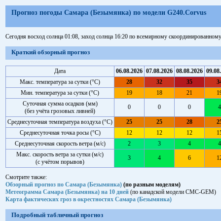
Прогноз погоды Самара (Безымянка) по модели G240.Corvus
Сегодня восход солнца 01:08, заход солнца 16:20 по всемирному скоординированном
Краткий обзорный прогноз
Дата
06.08.2026
07.08.2026
08.08.2026
09.08
Макс. температура за сутки (°C)
28
32
35
3
Мин. температура за сутки (°C)
19
18
21
1
Суточная сумма осадков (мм)
0
0
0
4
(без учёта грозовых ливней)
Среднесуточная температура воздуха (°C)
25
25
28
2
Среднесуточная точка росы (°C)
12
12
12
1
Среднесуточная скорость ветра (м/с)
2
3
4
4
Макс. скорость ветра за сутки (м/с)
3
4
6
1
(с учётом порывов)
Смотрите также:
Обзорный прогноз по Самара (Безымянка)
(по разным моделям)
Метеограмма Самара (Безымянка) на 10 дней
(по канадской модели CMC-GEM)
Карта фактических гроз в окрестностях Самара (Безымянка)
Подробный табличный прогноз