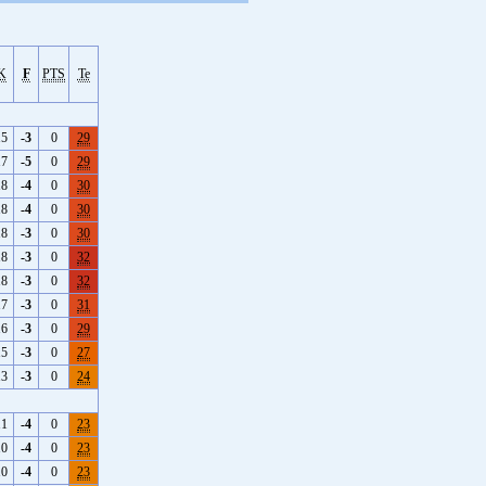
K
F
PTS
Te
15
-3
0
29
17
-5
0
29
18
-4
0
30
18
-4
0
30
18
-3
0
30
18
-3
0
32
18
-3
0
32
17
-3
0
31
16
-3
0
29
15
-3
0
27
13
-3
0
24
11
-4
0
23
10
-4
0
23
10
-4
0
23