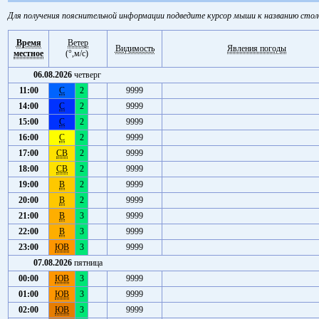
Для получения пояснительной информации подведите курсор мыши к названию стол
Время
Ветер
Видимость
Явления погоды
местное
(°,м/с)
06.08.2026
четверг
11:00
С
2
9999
14:00
С
2
9999
15:00
С
2
9999
16:00
С
2
9999
17:00
СВ
2
9999
18:00
СВ
2
9999
19:00
В
2
9999
20:00
В
2
9999
21:00
В
3
9999
22:00
В
3
9999
23:00
ЮВ
3
9999
07.08.2026
пятница
00:00
ЮВ
3
9999
01:00
ЮВ
3
9999
02:00
ЮВ
3
9999