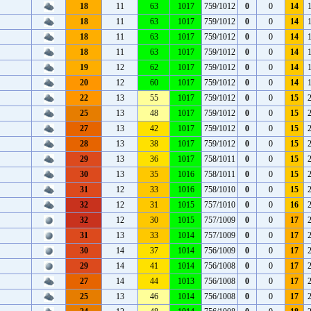
18
11
63
1017
759/1012
0
0
14
18
11
63
1017
759/1012
0
0
14
18
11
63
1017
759/1012
0
0
14
18
11
63
1017
759/1012
0
0
14
19
12
62
1017
759/1012
0
0
14
20
12
60
1017
759/1012
0
0
14
22
13
55
1017
759/1012
0
0
15
25
13
48
1017
759/1012
0
0
15
27
13
42
1017
759/1012
0
0
15
28
13
38
1017
759/1012
0
0
15
29
13
36
1017
758/1011
0
0
15
30
13
35
1016
758/1011
0
0
15
31
12
33
1016
758/1010
0
0
15
32
12
31
1015
757/1010
0
0
16
32
12
30
1015
757/1009
0
0
17
31
13
33
1014
757/1009
0
0
17
30
14
37
1014
756/1009
0
0
17
29
14
41
1014
756/1008
0
0
17
27
14
44
1013
756/1008
0
0
17
25
13
46
1014
756/1008
0
0
17