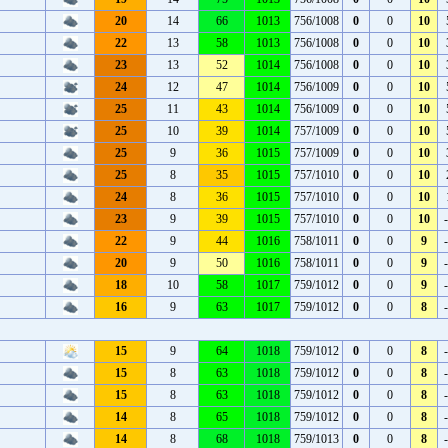
20
14
66
1013
756/1008
0
0
10
22
13
58
1013
756/1008
0
0
10
23
13
52
1014
756/1008
0
0
10
24
12
47
1014
756/1009
0
0
10
25
11
43
1014
756/1009
0
0
10
25
10
39
1014
757/1009
0
0
10
25
9
36
1015
757/1009
0
0
10
25
8
35
1015
757/1010
0
0
10
24
8
36
1015
757/1010
0
0
10
23
9
39
1015
757/1010
0
0
10
22
9
44
1016
758/1011
0
0
9
20
9
50
1016
758/1011
0
0
9
18
10
58
1017
759/1012
0
0
9
16
9
63
1017
759/1012
0
0
8
15
9
64
1018
759/1012
0
0
8
15
8
63
1018
759/1012
0
0
8
15
8
63
1018
759/1012
0
0
8
14
8
65
1018
759/1012
0
0
8
14
8
68
1018
759/1013
0
0
8