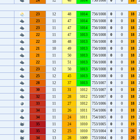
24
12
48
1014
756/1008
0
0
18
23
12
48
1014
756/1008
0
0
18
23
11
47
1014
756/1008
0
0
18
23
11
47
1014
756/1008
0
0
18
22
11
47
1013
756/1008
0
0
18
22
10
48
1013
756/1008
0
0
18
21
10
49
1013
756/1008
0
0
18
21
11
50
1013
756/1008
0
0
18
22
11
51
1013
756/1008
0
0
18
23
12
50
1013
756/1008
0
0
18
25
12
45
1013
756/1008
0
0
18
28
12
37
1013
755/1007
0
0
18
30
11
31
1012
755/1007
0
0
18
32
11
28
1012
755/1007
0
0
18
33
11
27
1012
755/1006
0
0
18
34
11
26
1011
754/1006
0
0
18
34
11
24
1011
754/1005
0
0
19
35
11
24
1010
753/1005
0
0
19
35
12
25
1010
753/1004
0
0
20
34
13
28
1009
753/1004
0
0
20