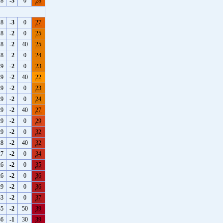
28
-3
0
28
28
-3
0
27
28
-2
0
25
28
-2
40
25
28
-2
0
24
29
-2
0
23
29
-2
40
22
29
-2
0
23
29
-2
0
24
29
-2
40
27
29
-2
0
29
29
-2
0
32
28
-2
40
32
27
-2
0
34
26
-2
0
35
26
-2
0
36
29
-2
0
36
33
-2
0
37
35
-2
50
39
36
-1
30
39