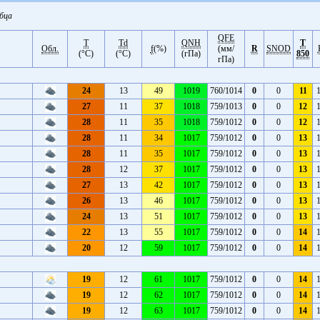
бца
QFE
Т
Тd
QNH
T
Обл.
f
(%)
(мм/
R
SNOD
(°С)
(°С)
(гПа)
850
гПа)
24
13
49
1019
760/1014
0
0
11
27
11
37
1018
759/1013
0
0
12
28
11
35
1018
759/1012
0
0
12
28
11
34
1017
759/1012
0
0
13
28
11
35
1017
759/1012
0
0
13
28
12
37
1017
759/1012
0
0
13
27
13
42
1017
759/1012
0
0
13
26
13
46
1017
759/1012
0
0
13
24
13
51
1017
759/1012
0
0
13
22
13
55
1017
759/1012
0
0
14
20
12
59
1017
759/1012
0
0
14
19
12
61
1017
759/1012
0
0
14
19
12
62
1017
759/1012
0
0
14
19
12
63
1017
759/1012
0
0
14