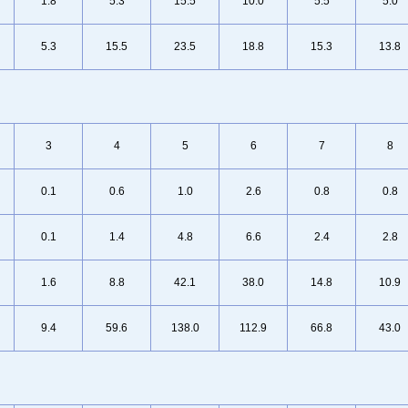
1.8
5.3
15.5
10.0
5.5
5.0
5.3
15.5
23.5
18.8
15.3
13.8
3
4
5
6
7
8
0.1
0.6
1.0
2.6
0.8
0.8
0.1
1.4
4.8
6.6
2.4
2.8
1.6
8.8
42.1
38.0
14.8
10.9
9.4
59.6
138.0
112.9
66.8
43.0