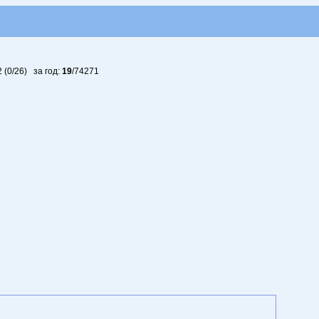
2 (0/26)
за год:
19
/74271