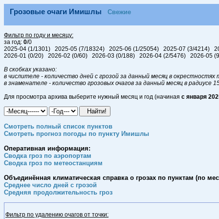
Грозовые очаги Имишлы
Свежие
Фильтр по году и месяцу:
за год:
0
/0
2025-04 (1/1301) 2025-05 (7/18324) 2025-06 (1/25054) 2025-07 (3/4214) 2
2026-01 (0/20) 2026-02 (0/60) 2026-03 (0/188) 2026-04 (2/5476) 2026-05 
В скобках указано:
в числителе - количество дней с грозой за данный месяц в окрестностях т
в знаменателе - количество грозовых очагов за данный месяц в радиусе 1
Для просмотра архива выберите нужный месяц и год (начиная
с января 202
Смотреть полный список пунктов
Смотреть прогноз погоды по пункту Имишлы
Оперативная информация:
Сводка гроз по аэропортам
Сводка гроз по метеостанциям
Объединённая климатическая справка о грозах по пунктам (по меся
Среднее число дней с грозой
Средняя продолжительность гроз
Фильтр по удалению очагов от точки: