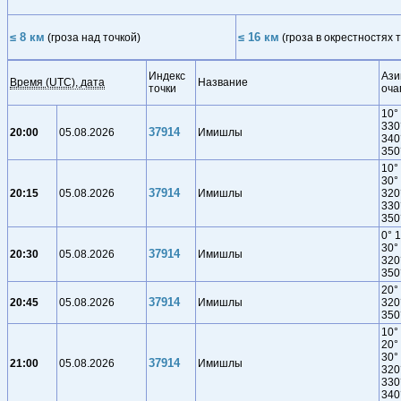
≤ 8 км
≤ 16 км
(гроза над точкой)
(гроза в окрестностях т
Индекс
Ази
Время (UTC), дата
Название
точки
оча
10°
330
37914
20:00
05.08.2026
Имишлы
340
350
10°
30°
37914
20:15
05.08.2026
Имишлы
320
330
350
0° 
30°
37914
20:30
05.08.2026
Имишлы
320
350
20°
37914
20:45
05.08.2026
Имишлы
320
350
10°
20°
30°
37914
21:00
05.08.2026
Имишлы
320
330
340