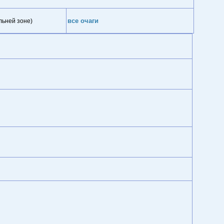
все очаги
льней зоне)