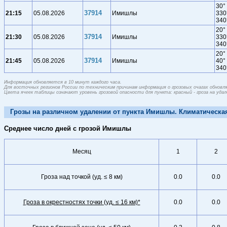
30°
37914
21:15
05.08.2026
Имишлы
330
340
20°
37914
21:30
05.08.2026
Имишлы
330
340
20°
37914
21:45
05.08.2026
Имишлы
40°
340
Информация обновляется в 10 минут каждого часа.
Для восточных регионов России по техническим причинам информация о грозовых очагах обновляе
Цвета ячеек таблицы означают уровень грозовой опасности для пункта: красный - гроза на удален
Грозы на различном удалении от пункта Имишлы. Климатическая 
Среднее число дней с грозой Имишлы
Месяц
1
2
Гроза над точкой (уд. ≤ 8 км)
0.0
0.0
Гроза в окрестностях точки (уд. ≤ 16 км)*
0.0
0.0