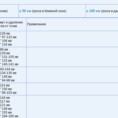
≤ 50 км
≤ 100 км
очки)
(гроза в ближней зоне)
(гроза в да
мут и удаление
Примечание
гов от точки
 126 км
° 97-132 км
° 106 км
° 134 км
 89 км
 129 км
° 131-155 км
° 133 км
° 140-141 км
140-144 км
 134-135 км
° 149 км
° 94-98 км
 114 км
° 150 км
° 98-103 км
 144 км
 117 км
 121 км
° 149 км
° 155 км
° 184-185 км