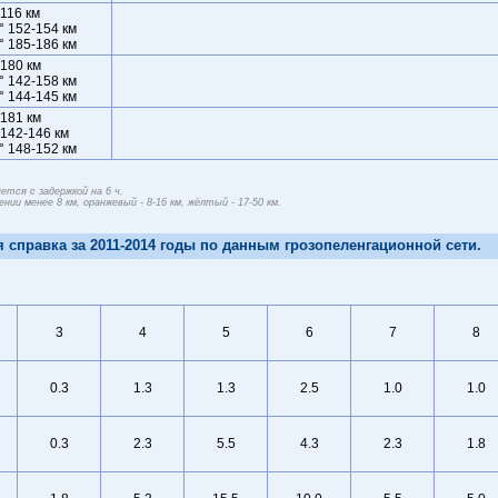
 116 км
° 152-154 км
° 185-186 км
 180 км
° 142-158 км
° 144-145 км
 181 км
 142-146 км
° 148-152 км
тся с задержкой на 6 ч.
ии менее 8 км, оранжевый - 8-16 км, жёлтый - 17-50 км.
справка за 2011-2014 годы по данным грозопеленгационной сети.
3
4
5
6
7
8
0.3
1.3
1.3
2.5
1.0
1.0
0.3
2.3
5.5
4.3
2.3
1.8