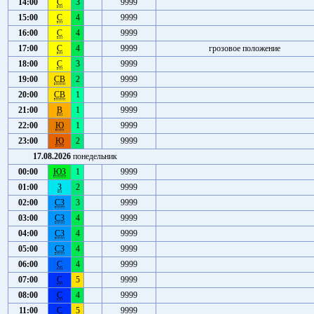
14:00
С
3
9999
15:00
С
4
9999
16:00
С
4
9999
17:00
С
4
9999
грозовое положение
18:00
С
3
9999
19:00
СВ
2
9999
20:00
СВ
1
9999
21:00
В
1
9999
22:00
Ю
1
9999
23:00
Ю
2
9999
17.08.2026
понедельник
00:00
ЮЗ
1
9999
01:00
З
2
9999
02:00
СЗ
3
9999
03:00
СЗ
4
9999
04:00
СЗ
4
9999
05:00
СЗ
4
9999
06:00
С
4
9999
07:00
С
5
9999
08:00
С
4
9999
11:00
С
5
9999