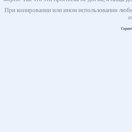
При копировании или ином использовании любы
о
Скрипт