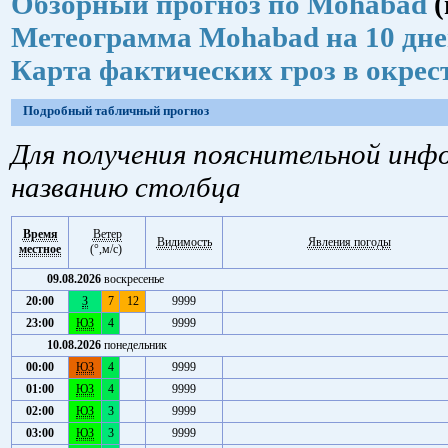
Обзорный прогноз по Mohabad
Метеограмма Mohabad на 10 дн
Карта фактических гроз в окре
Подробный табличный прогноз
Для получения пояснительной инф
названию столбца
Время
Ветер
Видимость
Явления погоды
местное
(°,м/с)
09.08.2026
воскресенье
20:00
З
7
12
9999
23:00
ЮЗ
4
9999
10.08.2026
понедельник
00:00
ЮЗ
4
9999
01:00
ЮЗ
4
9999
02:00
ЮЗ
3
9999
03:00
ЮЗ
3
9999