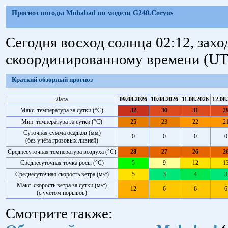
Прогноз погоды Mohabad по модели G240.Corvus
Сегодня восход солнца 02:12, зах
скоординированному времени (UT
Краткий обзорный прогноз
Дата
09.08.2026
10.08.2026
11.08.2026
12.08
Макс. температура за сутки (°C)
32
30
31
2
Мин. температура за сутки (°C)
25
23
22
2
Суточная сумма осадков (мм)
0
0
0
0
(без учёта грозовых ливней)
Среднесуточная температура воздуха (°C)
28
27
26
2
Среднесуточная точка росы (°C)
5
9
12
1
Среднесуточная скорость ветра (м/с)
5
3
4
3
Макс. скорость ветра за сутки (м/с)
12
6
6
6
(с учётом порывов)
Смотрите также: