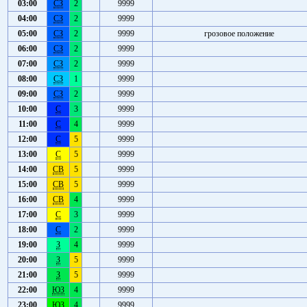
03:00
СЗ
2
9999
04:00
СЗ
2
9999
05:00
СЗ
2
9999
грозовое положение
06:00
СЗ
2
9999
07:00
СЗ
2
9999
08:00
СЗ
1
9999
09:00
СЗ
2
9999
10:00
С
3
9999
11:00
С
4
9999
12:00
С
5
9999
13:00
С
5
9999
14:00
СВ
5
9999
15:00
СВ
5
9999
16:00
СВ
4
9999
17:00
С
3
9999
18:00
С
2
9999
19:00
З
4
9999
20:00
З
5
9999
21:00
З
5
9999
22:00
ЮЗ
4
9999
23:00
ЮЗ
4
9999