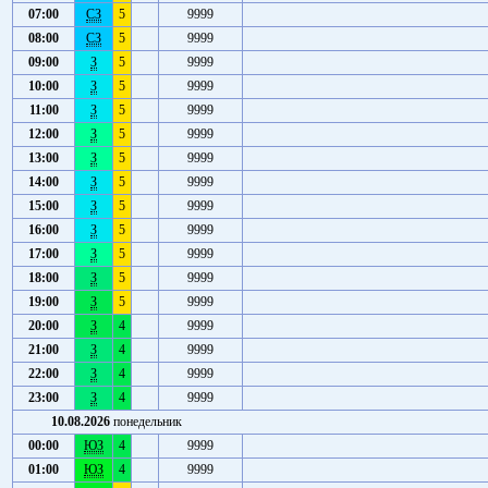
07:00
СЗ
5
9999
08:00
СЗ
5
9999
09:00
З
5
9999
10:00
З
5
9999
11:00
З
5
9999
12:00
З
5
9999
13:00
З
5
9999
14:00
З
5
9999
15:00
З
5
9999
16:00
З
5
9999
17:00
З
5
9999
18:00
З
5
9999
19:00
З
5
9999
20:00
З
4
9999
21:00
З
4
9999
22:00
З
4
9999
23:00
З
4
9999
10.08.2026
понедельник
00:00
ЮЗ
4
9999
01:00
ЮЗ
4
9999