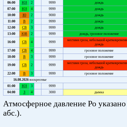
06:00
ЮЗ
2
9999
дождь
07:00
ЮЗ
4
9999
дождь
10:00
Ю
2
9000
дождь
11:00
В
2
9999
дождь
12:00
СВ
3
9999
дождь
13:00
ЮВ
2
9999
дождь, грозовое положение
местами гроза, небольшой кратковремен
16:00
СВ
4
9999
дождь
17:00
СВ
4
9999
грозовое положение
18:00
В
3
9999
грозовое положение
местами гроза, небольшой кратковремен
19:00
СВ
2
9999
дождь
22:00
В
3
9999
грозовое положение
16.08.2026
воскресенье
01:00
ЮЗ
3
9999
04:00
З
4
3000
дымка
Атмосферное давление Ро указано 
абс.).