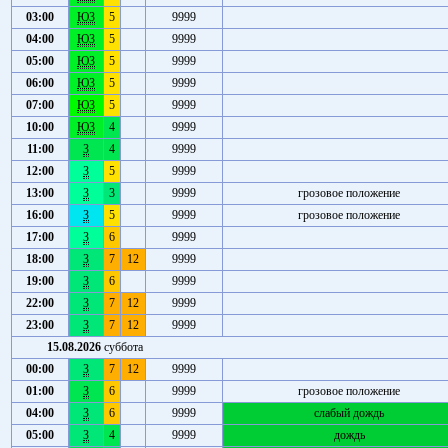
03:00
ЮЗ
5
9999
04:00
ЮЗ
5
9999
05:00
ЮЗ
5
9999
06:00
ЮЗ
5
9999
07:00
ЮЗ
5
9999
10:00
ЮЗ
4
9999
11:00
З
4
9999
12:00
З
5
9999
13:00
З
3
9999
грозовое положение
16:00
З
5
9999
грозовое положение
17:00
З
6
9999
18:00
З
7
12
9999
19:00
З
6
9999
22:00
З
7
12
9999
23:00
З
7
12
9999
15.08.2026
суббота
00:00
З
7
12
9999
01:00
З
6
9999
грозовое положение
04:00
З
6
9999
слабый дождь
05:00
З
4
9999
дождь