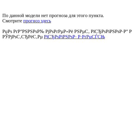
По данной модели нет прогноза для этого пункта.
Смотрите
прогноз здесь
РџРѕ РґР°РЅРЅРѕР№ РјРѕРґРµР»Рё РЅРµС‚ РїСЂРѕРіРЅРѕР·Р° Р
РЎРјРѕС‚СЂРёС‚Рµ
РїСЂРѕРіРЅРѕР· Р·РґРµСЃСЊ