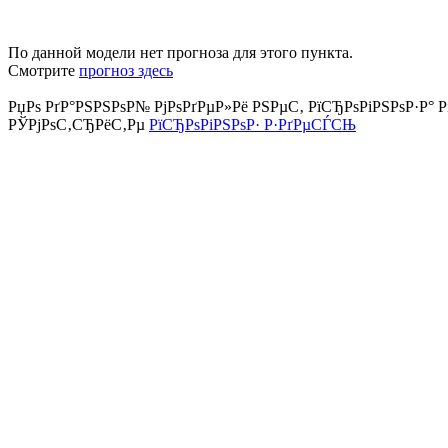
По данной модели нет прогноза для этого пункта.
Смотрите
прогноз здесь
РџРѕ РґР°РЅРЅРѕР№ РјРѕРґРµР»Рё РЅРµС‚ РїСЂРѕРіРЅРѕР·Р° Р
РЎРјРѕС‚СЂРёС‚Рµ
РїСЂРѕРіРЅРѕР· Р·РґРµСЃСЊ