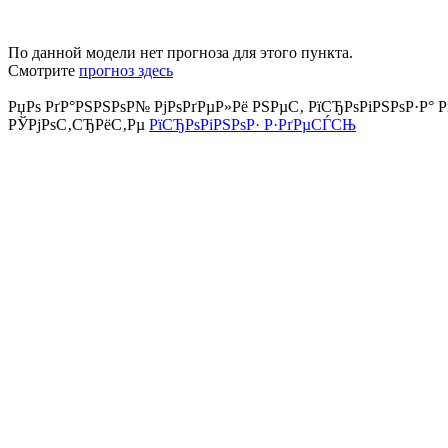
По данной модели нет прогноза для этого пункта.
Смотрите
прогноз здесь
РџРѕ РґР°РЅРЅРѕР№ РјРѕРґРµР»Рё РЅРµС‚ РїСЂРѕРіРЅРѕР·Р° Р
РЎРјРѕС‚СЂРёС‚Рµ
РїСЂРѕРіРЅРѕР· Р·РґРµСЃСЊ