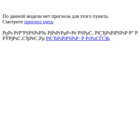
По данной модели нет прогноза для этого пункта.
Смотрите
прогноз здесь
РџРѕ РґР°РЅРЅРѕР№ РјРѕРґРµР»Рё РЅРµС‚ РїСЂРѕРіРЅРѕР·Р° Р
РЎРјРѕС‚СЂРёС‚Рµ
РїСЂРѕРіРЅРѕР· Р·РґРµСЃСЊ