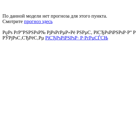
По данной модели нет прогноза для этого пункта.
Смотрите
прогноз здесь
РџРѕ РґР°РЅРЅРѕР№ РјРѕРґРµР»Рё РЅРµС‚ РїСЂРѕРіРЅРѕР·Р° Р
РЎРјРѕС‚СЂРёС‚Рµ
РїСЂРѕРіРЅРѕР· Р·РґРµСЃСЊ