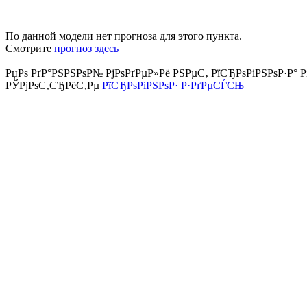
По данной модели нет прогноза для этого пункта.
Смотрите
прогноз здесь
РџРѕ РґР°РЅРЅРѕР№ РјРѕРґРµР»Рё РЅРµС‚ РїСЂРѕРіРЅРѕР·Р° Р
РЎРјРѕС‚СЂРёС‚Рµ
РїСЂРѕРіРЅРѕР· Р·РґРµСЃСЊ