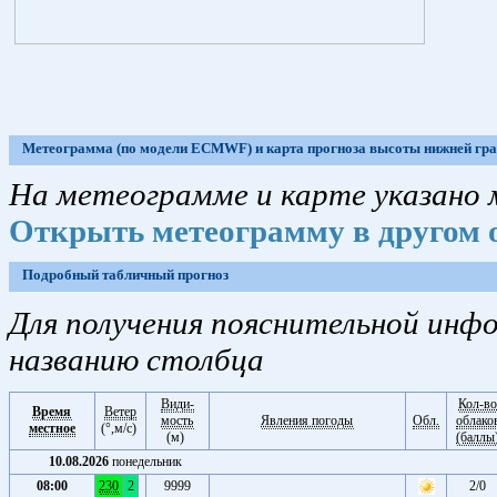
Метеограмма (по модели ECMWF) и карта прогноза высоты нижней гр
На метеограмме и карте указано м
Открыть метеограмму в другом 
Подробный табличный прогноз
Для получения пояснительной инф
названию столбца
Види-
Кол-в
Время
Ветер
мость
Явления погоды
Обл.
облако
местное
(°,м/с)
(м)
(баллы
10.08.2026
понедельник
08:00
230
2
9999
2/0