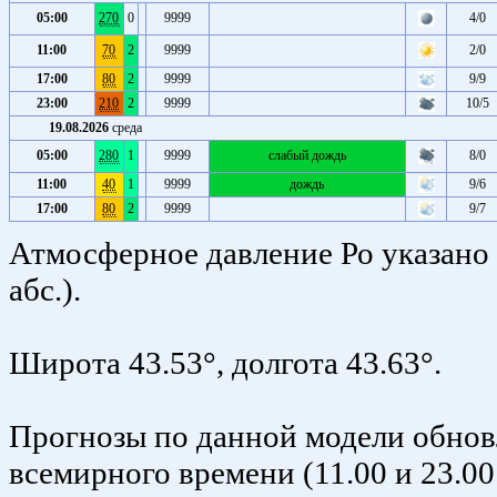
05:00
270
0
9999
4/0
11:00
70
2
9999
2/0
17:00
80
2
9999
9/9
23:00
210
2
9999
10/5
19.08.2026
среда
05:00
280
1
9999
слабый дождь
8/0
11:00
40
1
9999
дождь
9/6
17:00
80
2
9999
9/7
Атмосферное давление Ро указано 
абс.).
Широта 43.53°, долгота 43.63°.
Прогнозы по данной модели обновля
всемирного времени (11.00 и 23.00 