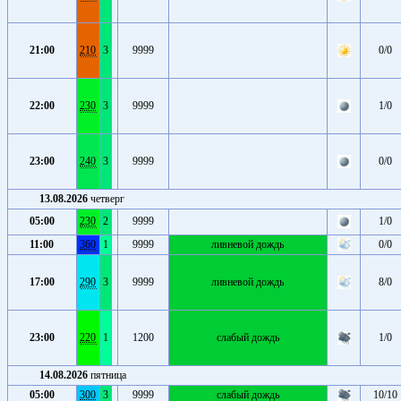
21:00
210
3
9999
0/0
22:00
230
3
9999
1/0
23:00
240
3
9999
0/0
13.08.2026
четверг
05:00
230
2
9999
1/0
11:00
360
1
9999
ливневой дождь
0/0
17:00
290
3
9999
ливневой дождь
8/0
23:00
220
1
1200
слабый дождь
1/0
14.08.2026
пятница
05:00
300
3
9999
слабый дождь
10/10