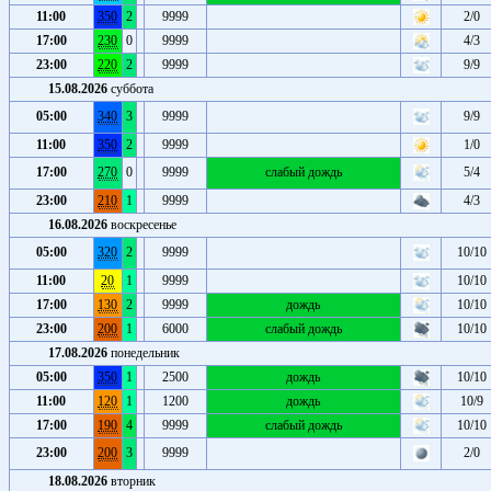
11:00
350
2
9999
2/0
17:00
230
0
9999
4/3
23:00
220
2
9999
9/9
15.08.2026
суббота
05:00
340
3
9999
9/9
11:00
350
2
9999
1/0
17:00
270
0
9999
слабый дождь
5/4
23:00
210
1
9999
4/3
16.08.2026
воскресенье
05:00
320
2
9999
10/10
11:00
20
1
9999
10/10
17:00
130
2
9999
дождь
10/10
23:00
200
1
6000
слабый дождь
10/10
17.08.2026
понедельник
05:00
350
1
2500
дождь
10/10
11:00
120
1
1200
дождь
10/9
17:00
190
4
9999
слабый дождь
10/10
23:00
200
3
9999
2/0
18.08.2026
вторник