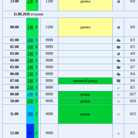
23:00
230
4
1200
дымка
6/0
11.08.2026
вторник
00:00
240
4
1200
дымка
8/0
01:00
260
3
9999
6/3
02:00
260
4
9999
8/5
03:00
240
3
9999
4/0
04:00
240
3
9999
9/4
05:00
240
3
9999
9/7
06:00
240
3
9999
9/4
07:00
240
3
9999
ливневой дождь
9/6
08:00
250
3
9999
8/5
09:00
290
3
9999
дождь
10/7
10:00
250
2
9999
дождь
10/6
11:00
300
2
9999
дождь
10/5
12:00
10
2
9999
8/5