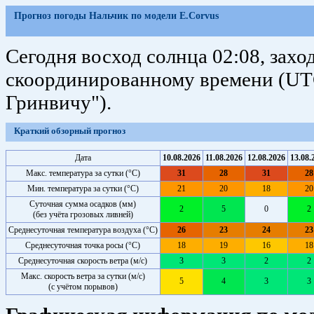
Прогноз погоды Нальчик по модели E.Corvus
Сегодня восход солнца 02:08, захо
скоординированному времени (UTC
Гринвичу").
Краткий обзорный прогноз
Дата
10.08.2026
11.08.2026
12.08.2026
13.08.
Макс. температура за сутки (°C)
31
28
31
28
Мин. температура за сутки (°C)
21
20
18
20
Суточная сумма осадков (мм)
2
5
0
2
(без учёта грозовых ливней)
Среднесуточная температура воздуха (°C)
26
23
24
23
Среднесуточная точка росы (°C)
18
19
16
18
Среднесуточная скорость ветра (м/с)
3
3
2
2
Макс. скорость ветра за сутки (м/с)
5
4
3
3
(с учётом порывов)